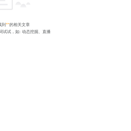
找到
“”
的相关文章
词试试，如: 动态挖掘、直播